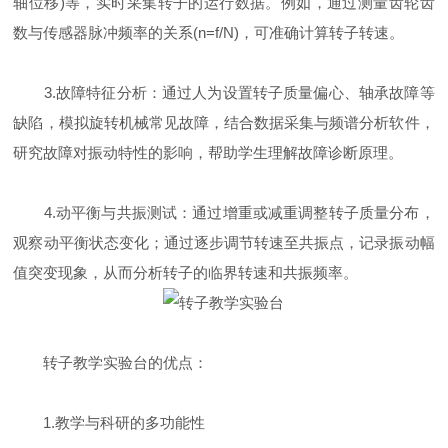
轴位移)等，实时采集转子的运行数据。例如，通过测量齿轮齿
数与传感器脉冲频率的关系(n=f/N)，可准确计算转子转速。
3.故障特征分析：通过人为设置转子质量偏心、轴承故障等
缺陷，模拟旋转机械常见故障，结合数据采集与频谱分析软件，
研究故障对振动特性的影响，帮助学生理解故障诊断原理。
4.动平衡与共振测试：通过增重或减重调整转子质量分布，
观察动平衡状态变化；通过逐步调节转速至共振点，记录振动幅
值突变现象，从而分析转子的临界转速和共振频率。
转子教学实验台的优点：
1.教学与科研的多功能性