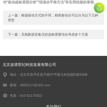
对“振动超标原因分析”“现场动平衡方法”等实用技能的掌握。
上一篇：
根据振动方式的不同，精密振动台可以分为以下几种
类型
下一篇：
无线数据采集仪的选购需要综合考虑多个方面
北京波谱世纪科技发展有限公司
地址：北京市昌平区昌平路97号新元科技园D座508B
邮箱：xl050127@163.com
传真：010-62175922
关注我们