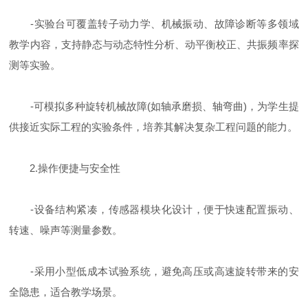
-实验台可覆盖转子动力学、机械振动、故障诊断等多领域
教学内容，支持静态与动态特性分析、动平衡校正、共振频率探
测等实验。
-可模拟多种旋转机械故障(如轴承磨损、轴弯曲)，为学生提
供接近实际工程的实验条件，培养其解决复杂工程问题的能力。
2.操作便捷与安全性
-设备结构紧凑，传感器模块化设计，便于快速配置振动、
转速、噪声等测量参数。
-采用小型低成本试验系统，避免高压或高速旋转带来的安
全隐患，适合教学场景。