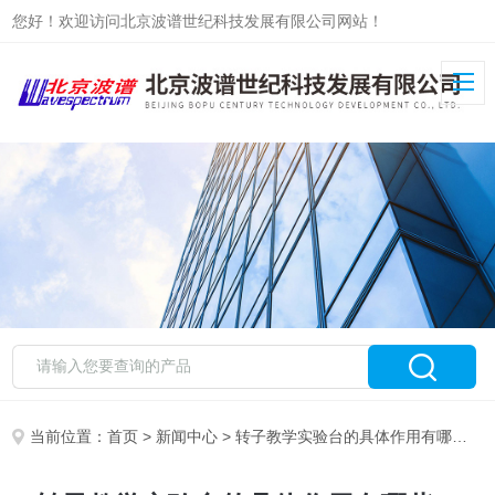
您好！欢迎访问北京波谱世纪科技发展有限公司网站！
当前位置：
首页
>
新闻中心
> 转子教学实验台的具体作用有哪些？