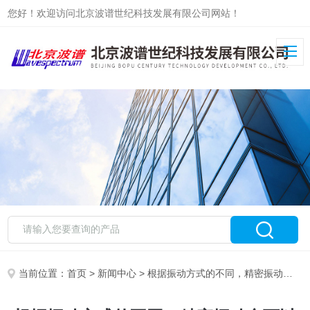
您好！欢迎访问北京波谱世纪科技发展有限公司网站！
当前位置：
首页
>
新闻中心
> 根据振动方式的不同，精密振动台可以分为以下几种类型