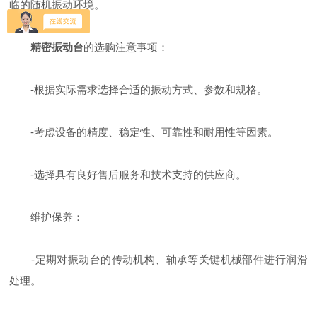
临的随机振动环境。
精密振动台
的选购注意事项：
-根据实际需求选择合适的振动方式、参数和规格。
-考虑设备的精度、稳定性、可靠性和耐用性等因素。
-选择具有良好售后服务和技术支持的供应商。
维护保养：
-定期对振动台的传动机构、轴承等关键机械部件进行润滑
处理。