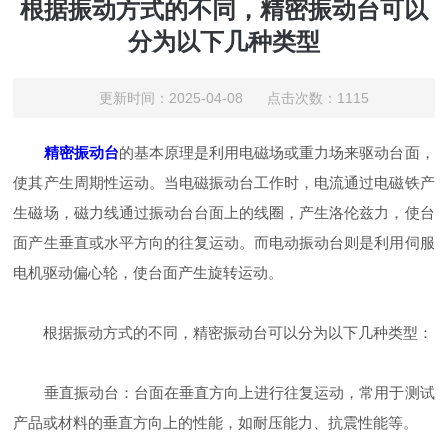
根据振动方式的不同，精密振动台可以
分为以下几种类型
更新时间：2025-04-08 点击次数：1115
精密振动台
的基本原理是利用电磁场或重力场来驱动台面，
使其产生周期性运动。当电磁振动台工作时，电流通过电磁铁产
生磁场，磁力线通过振动台台面上的线圈，产生洛伦兹力，使台
面产生垂直或水平方向的往复运动。而电动振动台则是利用伺服
电机驱动偏心轮，使台面产生旋转运动。
根据振动方式的不同，精密振动台可以分为以下几种类型：
垂直振动台：台面在垂直方向上进行往复运动，常用于测试
产品或材料的垂直方向上的性能，如耐压能力、抗震性能等。