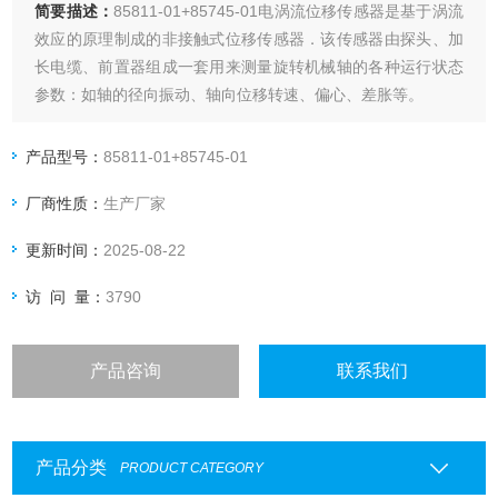
简要描述：
85811-01+85745-01电涡流位移传感器是基于涡流
效应的原理制成的非接触式位移传感器．该传感器由探头、加
长电缆、前置器组成一套用来测量旋转机械轴的各种运行状态
参数：如轴的径向振动、轴向位移转速、偏心、差胀等。
本系列传感器与美国本特利公司7200系列产品、德国申克公司
SD-081.082产品技术性能基本相同，可替换使用。
产品型号：
85811-01+85745-01
厂商性质：
生产厂家
更新时间：
2025-08-22
访 问 量：
3790
产品咨询
联系我们
产品分类
PRODUCT CATEGORY