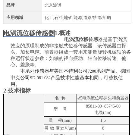
品牌
北京波谱
应用领域
化工,石油,地矿,能源,道路/轨道/船舶
电涡流位移传感器
1.
概述
电涡流位移传感器
是基于涡流
效应的原理制成的非接触式位移传感器．该传感器由探
头、加长电缆、前置器组成一套用来测量旋转机械轴的各
种运行状态参数：如轴的径向振动、轴向位移转速、偏
心、差胀等。
本系列传感器与美国本特利公司
系列产品、德国
7200
申克公司
产品技术性能基本相同，可替换使
SD-081.082
用。
2.
技术指标
名
称
5
电涡流位移
探头和前置器
Ø
85811-00+85745-00
型
号
电缆
(4m)
量
程
(mm)
1.5
灵 敏 度
(mV/
μ
m)
8