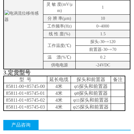
灵 敏 度
(mV/
μ
1
m)
分 辨 率
(
μ
m)
10
工作频率
(Hz)
0
~
4000
线 性 度
(%)
1.5
探头
-30
~
+120
工作温度
(
℃
)
前置器
-30
~
+70
温
漂
(%
℃
)
0.2
供电电源
-24VDC
3.
定货型号
型
号
延长电缆
探头和前置器
备注
85811-00+85745-00
4
米
φ
探头和前置器
5
85811-01+85745-01
4
米
φ
探头和前置器
8
85811-01+85745-02
4
米
φ
探头和前置器
11
85811-01+85745-03
4
米
φ
探头和前置器
25
产品咨询