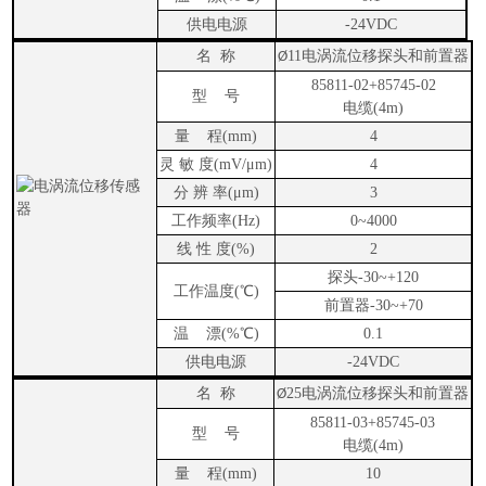
供电电源
-24VDC
名
称
11
电涡流位移探头和前置器
Ø
85811-02+85745-02
型
号
电缆
(4m)
量
程
(mm)
4
灵 敏 度
(mV/
μ
m)
4
分 辨 率
(
μ
m)
3
工作频率
(Hz)
0
~
4000
线 性 度
(%)
2
探头
-30
~
+120
工作温度
(
℃
)
前置器
-30
~
+70
温
漂
(%
℃
)
0.1
供电电源
-24VDC
名
称
25
电涡流位移
探头和前置器
Ø
85811-03+85745-03
型
号
电缆
(4m)
量
程
(mm)
10