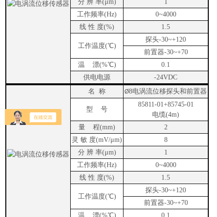
分 辨 率
(
μ
m)
1
工作频率
(Hz)
0
~
4000
线 性 度
(%)
1.5
探头
-30
~
+120
工作温度
(
℃
)
前置器
-30
~
+70
温
漂
(%
℃
)
0.1
供电电源
-24VDC
名
称
8
电涡流位移
探头和前置器
Ø
85811-01+85745-01
型
号
电缆
(4m)
量
程
(mm)
2
灵 敏 度
(mV/
μ
m)
8
分 辨 率
(
μ
m)
1
工作频率
(Hz)
0
~
4000
线 性 度
(%)
1.5
探头
-30
~
+120
工作温度
(
℃
)
前置器
-30
~
+70
温
漂
(%
℃
)
0.1