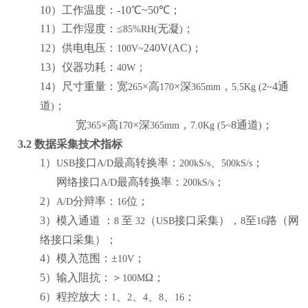
10
）工作温度：-10℃
~
50
℃；
11
）工作湿度：≤
无凝
；
85%RH(
)
12
）供电电压：
240V(AC)
；
100V
~
13
）仪器功耗：
；
40W
14
）尺寸重量：宽
×高
×深
，
4
通
265
170
365mm
5.5Kg (2
~
道
；
)
宽
×高
×深
，
8
通道
；
365
170
365mm
7.0Kg (5
~
)
3.2
数据采集技术指标
1
）
接口
最高转换率：
、
；
USB
A/D
200kS/s
500kS/s
网络接口
最高转换率：
；
A/D
200kS/s
2
）
分辩率：
位；
A/D
16
3
）模入通道
：
至
（
接口采集），
至
路（网
8
32
USB
8
16
络接口采集）；
4
）模入范围：±
；
10V
5
）输入阻抗：＞
Ω；
100M
6
）程控放大：
、
、
、
、
；
1
2
4
8
16