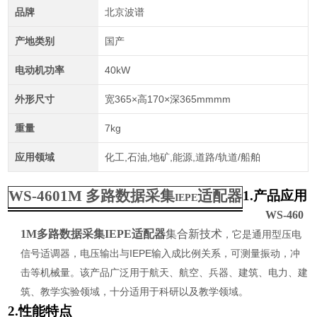
品牌
北京波谱
产地类别
国产
电动机功率
40kW
外形尺寸
宽365×高170×深365mmmm
重量
7kg
应用领域
化工,石油,地矿,能源,道路/轨道/船舶
WS-4601M
多路数据采集
适配器
1.
产品应用
IEPE
WS-460
1M
多路数据采集IEPE适配器
集合新技术
，它是通用型压电
信号适调器，电压输出与
IEPE
输入成比例关系，可测量振动，冲
击等机械量。该产品广泛用于航天、航空、兵器、建筑、电力、建
筑、教学实验领域，十分适用于科研以及教学领域。
2.
性能特点