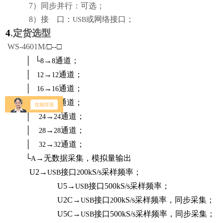
7
）同步并行：可选；
8
）接
口：
或网络接口；
USB
4
.
定货选型
WS-4601M/
□
□
--
│
└
→
通道；
8
8
│
→
通道；
12
12
│
→
通道；
16
16
│
→
通道；
20
20
│
→
通道；
24
24
│
→
通道；
28
28
│
→
通道；
32
32
└
→无数据采集，模拟量输出
A
U2
→
接口
00kS/s
采样频率；
USB
2
U5
→
接口
500kS/s
采样频率；
USB
U2C
→
接口
00kS/s
采样频率
，同步采集
；
USB
2
U5C
→
接口
500kS/s
采样频率
，同步采集
；
USB