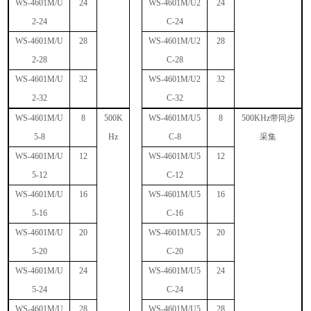
WS-4601M/U
24
WS-4601M/U2
24
2-24
C-24
WS-4601M/U
28
WS-4601M/U2
28
2-28
C-28
WS-4601M/U
32
WS-4601M/U2
32
2-32
C-32
WS-4601M/U
8
500K
WS-4601M/U5
8
500KHz
带同步
5-8
Hz
C-8
采集
WS-4601M/U
12
WS-4601M/U5
12
5-12
C-12
WS-4601M/U
16
WS-4601M/U5
16
5-16
C-16
WS-4601M/U
20
WS-4601M/U5
20
5-20
C-20
WS-4601M/U
24
WS-4601M/U5
24
5-24
C-24
WS-4601M/U
28
WS-4601M/U5
28