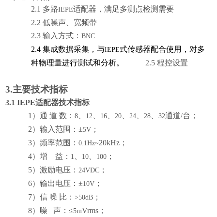
2.1
多路
适配器，满足多测点检测需要
IEPE
2.2
低噪声、宽频带
2.3
输入方式：
BNC
2.4
集成数据采集，与
式传感器配合使用，对多
IEPE
种物理量进行测试和分析。
2.5
程控设置
3.
主要技术指标
3.1 IEPE
适配器技术指标
1
）通 道 数：
、
、
、
、
、
、
通道
台；
8
12
16
20
24
28
32
/
2
）输入范围：±
；
5V
3
）频率范围：
20kHz
；
0.1Hz
~
4
）增
益：
、
、
；
1
10
100
5
）
激励电压：
；
24VDC
6
）输出电压：±
；
10V
7
）信 噪 比：
；
>50dB
8
）噪
声：≤
Vrms
；
5
m