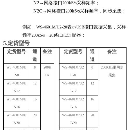
N2
→网络接口
0kS/s
采样频率；
20
N2C
→网络接口
0kS/s
采样频率
，同步采集
；
20
例如：
表示
接口数据采集，采样
WS-4601M/U2-20
USB
频率
，
路
适配器；
200kS/s
20
IEPE
5.
定货型号
定货型号
通
备注
定货型号
通
备注
道
道
WS-4601M/U
8
200K
WS-4601M/U2
8
200KHz
带同步
2-8
Hz
C-8
采集
WS-4601M/U
12
WS-4601M/U2
12
2-12
C-12
WS-4601M/U
16
WS-4601M/U2
16
2-16
C-16
WS-4601M/U
20
WS-4601M/U2
20
2-20
C-20