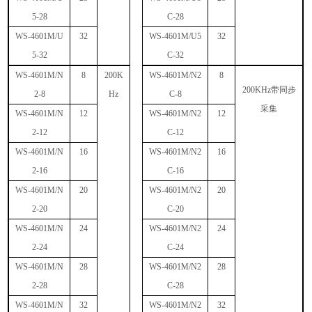
5-28
C-28
WS-4601M/U
32
WS-4601M/U5
32
5-32
C-32
WS-4601M/N
8
200K
WS-4601M/N2
8
200KHz
带同步
2-8
Hz
C-8
采集
WS-4601M/N
12
WS-4601M/N2
12
2-12
C-12
WS-4601M/N
16
WS-4601M/N2
16
2-16
C-16
WS-4601M/N
20
WS-4601M/N2
20
2-20
C-20
WS-4601M/N
24
WS-4601M/N2
24
2-24
C-24
WS-4601M/N
28
WS-4601M/N2
28
2-28
C-28
WS-4601M/N
32
WS-4601M/N2
32