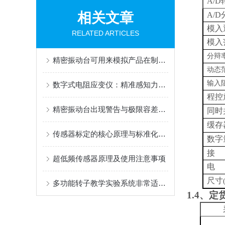
A/D
相关文章
A/D
模入
RELATED ARTICLES
模入
分辩
精密振动台可用来模拟产品在制造组装过程中所遇到的各种环境
动态
输入
数字式电阻应变仪：精准感知力学变化的核心设备
程控
精密振动台出现警告与极限容差问题时该如何处理？
同时
缓存
传感器标定的核心原理与标准化实施流程
数字
接
超低频传感器原理及使用注意事项
电
尺寸
多功能转子教学实验系统非常适合于科研教学时使用
1.4
、定