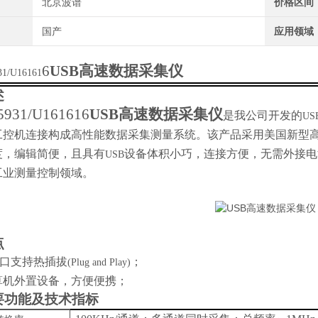
北京波谱
价格区间
国产
应用领域
6
USB
高速数据采集仪
31/U16161
述
5931/U16161
6
USB
高速数据采集仪
是我公司开发的
US
工控机连接构成高性能数据采集测量系统。该产品采用美国新型
度，编辑简便，且具有
设备体积小巧，连接方便，无需外接电
USB
工业测量控制领域。
点
口支持热插拔
；
(Plug and Play)
算机外置设备，方便便携；
要功能及技术指标