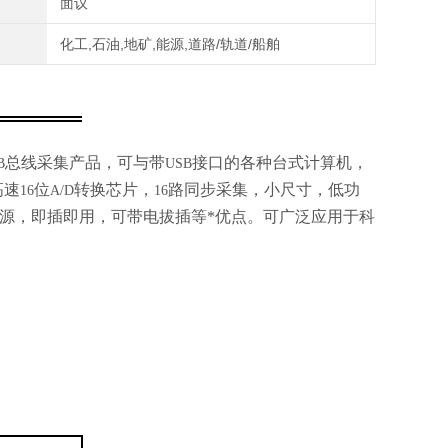
面议
化工,石油,地矿,能源,道路/轨道/船舶
总线采集产品，可与带
接口的各种台式计算机，
B
USB
高速
位
转换芯片，
路同步采集，小尺寸，低功
16
A/D
16
源，即插即用，可带电拔插等*优点。可广泛应用于科