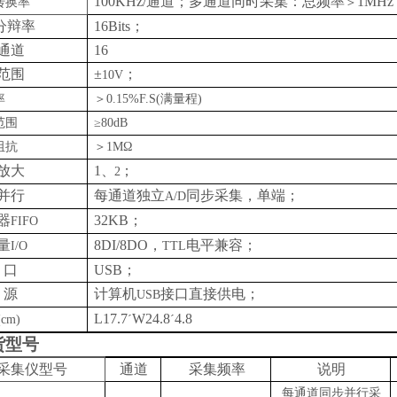
100KHz/
通道；多通道同时采集：总频率
1MHz
转换率
＞
分辩率
16Bits
；
通道
16
范围
±
；
10V
率
＞
0.15%F.S(
满量程
)
范围
≥
80dB
阻抗
＞
1M
Ω
放大
1
、
；
2
并行
每通道独立
同步采集，单端；
A/D
器
32KB
；
FIFO
量
8DI/8DO
，
电平兼容；
I/O
TTL
 口
USB
；
 源
计算机
接口直接供电；
USB
L17.7
W24.8
4.8
(cm)
´
´
货型号
采集仪型号
通道
采集频率
说明
每通道同步并行采